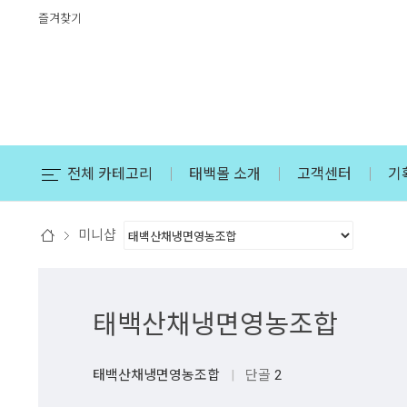
즐겨찾기
전체 카테고리
태백몰 소개
고객센터
기
미니샵
태백산채냉면영농조합
태백산채냉면영농조합
|
단골
2