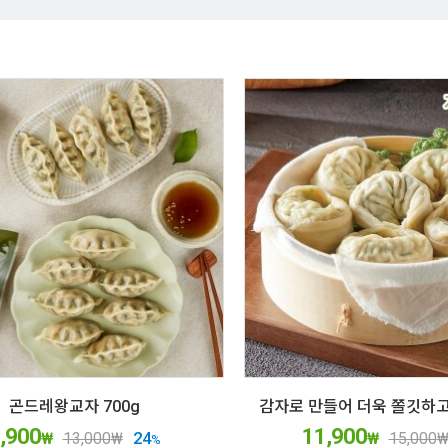
곤드레왕교자 700g
,900
11,900
24
₩
13,000
₩
₩
15,000
%