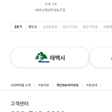
구매
106
태백산채냉면영농조합
24
개
랭킹순
신규등록순
낮은가격순
높은가격순
상품
강원태백몰 소개
이용약관
개인정보처리방침
이용안내
고객센터