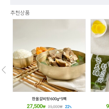
추천상품
한올갈비탕600g*5팩
27,500
9
22
₩
35,000
₩
%