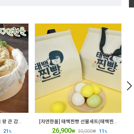
감자로 만들어 더욱 쫄깃하고 왕 큰 감자왕만두
[자연한올] 태백찐빵 선물세트(태백찐빵700g*3봉+보냉선물가방)
26,900
21
11
₩
₩
30,000
₩
%
%