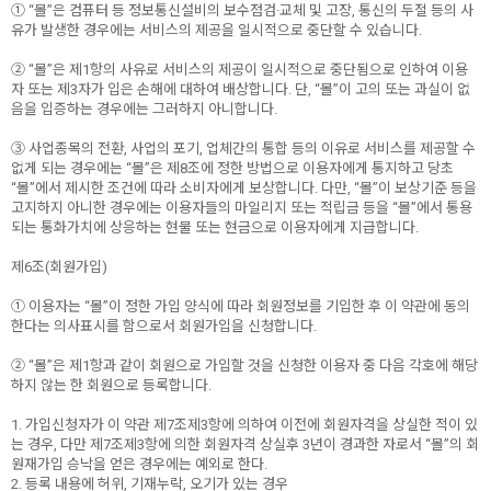
① “몰”은 컴퓨터 등 정보통신설비의 보수점검·교체 및 고장, 통신의 두절 등의 사
유가 발생한 경우에는 서비스의 제공을 일시적으로 중단할 수 있습니다.
② “몰”은 제1항의 사유로 서비스의 제공이 일시적으로 중단됨으로 인하여 이용
자 또는 제3자가 입은 손해에 대하여 배상합니다. 단, “몰”이 고의 또는 과실이 없
음을 입증하는 경우에는 그러하지 아니합니다.
③ 사업종목의 전환, 사업의 포기, 업체간의 통합 등의 이유로 서비스를 제공할 수
없게 되는 경우에는 “몰”은 제8조에 정한 방법으로 이용자에게 통지하고 당초
“몰”에서 제시한 조건에 따라 소비자에게 보상합니다. 다만, “몰”이 보상기준 등을
고지하지 아니한 경우에는 이용자들의 마일리지 또는 적립금 등을 “몰”에서 통용
되는 통화가치에 상응하는 현물 또는 현금으로 이용자에게 지급합니다.
제6조(회원가입)
① 이용자는 “몰”이 정한 가입 양식에 따라 회원정보를 기입한 후 이 약관에 동의
한다는 의사표시를 함으로서 회원가입을 신청합니다.
② “몰”은 제1항과 같이 회원으로 가입할 것을 신청한 이용자 중 다음 각호에 해당
하지 않는 한 회원으로 등록합니다.
1. 가입신청자가 이 약관 제7조제3항에 의하여 이전에 회원자격을 상실한 적이 있
는 경우, 다만 제7조제3항에 의한 회원자격 상실후 3년이 경과한 자로서 “몰”의 회
원재가입 승낙을 얻은 경우에는 예외로 한다.
2. 등록 내용에 허위, 기재누락, 오기가 있는 경우