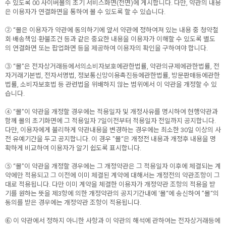
수 있도록 00 사이버몰의 초기 서비스화면(전면)에 게시합니다. 다만, 약관의 내용
은 이용자가 연결화면을 통하여 볼 수 있도록 할 수 있습니다.
② “몰은 이용자가 약관에 동의하기에 앞서 약관에 정하여져 있는 내용 중 청약철
회·배송책임·환불조건 등과 같은 중요한 내용을 이용자가 이해할 수 있도록 별도
의 연결화면 또는 팝업화면 등을 제공하여 이용자의 확인을 구하여야 합니다.
③ “몰”은 전자상거래등에서의소비자보호에관한법률, 약관의규제에관한법률, 전
자거래기본법, 전자서명법, 정보통신망이용촉진등에관한법률, 방문판매등에관한
법률, 소비자보호법 등 관련법을 위배하지 않는 범위에서 이 약관을 개정할 수 있
습니다.
④ “몰”이 약관을 개정할 경우에는 적용일자 및 개정사유를 명시하여 현행약관과
함께 몰의 초기화면에 그 적용일자 7일이전부터 적용일자 전일까지 공지합니다.
다만, 이용자에게 불리하게 약관내용을 변경하는 경우에는 최소한 30일 이상의 사
전 유예기간을 두고 공지합니다. 이 경우 "몰“은 개정전 내용과 개정후 내용을 명
확하게 비교하여 이용자가 알기 쉽도록 표시합니다.
⑤ “몰”이 약관을 개정할 경우에는 그 개정약관은 그 적용일자 이후에 체결되는 계
약에만 적용되고 그 이전에 이미 체결된 계약에 대해서는 개정전의 약관조항이 그
대로 적용됩니다. 다만 이미 계약을 체결한 이용자가 개정약관 조항의 적용을 받
기를 원하는 뜻을 제3항에 의한 개정약관의 공지기간내에 ‘몰“에 송신하여 ”몰“의
동의를 받은 경우에는 개정약관 조항이 적용됩니다.
⑥ 이 약관에서 정하지 아니한 사항과 이 약관의 해석에 관하여는 전자상거래등에