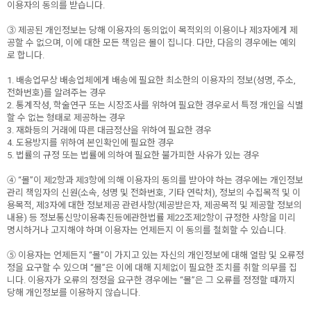
이용자의 동의를 받습니다.
③ 제공된 개인정보는 당해 이용자의 동의없이 목적외의 이용이나 제3자에게 제
공할 수 없으며, 이에 대한 모든 책임은 몰이 집니다. 다만, 다음의 경우에는 예외
로 합니다.
1. 배송업무상 배송업체에게 배송에 필요한 최소한의 이용자의 정보(성명, 주소,
전화번호)를 알려주는 경우
2. 통계작성, 학술연구 또는 시장조사를 위하여 필요한 경우로서 특정 개인을 식별
할 수 없는 형태로 제공하는 경우
3. 재화등의 거래에 따른 대금정산을 위하여 필요한 경우
4. 도용방지를 위하여 본인확인에 필요한 경우
5. 법률의 규정 또는 법률에 의하여 필요한 불가피한 사유가 있는 경우
④ “몰”이 제2항과 제3항에 의해 이용자의 동의를 받아야 하는 경우에는 개인정보
관리 책임자의 신원(소속, 성명 및 전화번호, 기타 연락처), 정보의 수집목적 및 이
용목적, 제3자에 대한 정보제공 관련사항(제공받은자, 제공목적 및 제공할 정보의
내용) 등 정보통신망이용촉진등에관한법률 제22조제2항이 규정한 사항을 미리
명시하거나 고지해야 하며 이용자는 언제든지 이 동의를 철회할 수 있습니다.
⑤ 이용자는 언제든지 “몰”이 가지고 있는 자신의 개인정보에 대해 열람 및 오류정
정을 요구할 수 있으며 “몰”은 이에 대해 지체없이 필요한 조치를 취할 의무를 집
니다. 이용자가 오류의 정정을 요구한 경우에는 “몰”은 그 오류를 정정할 때까지
당해 개인정보를 이용하지 않습니다.