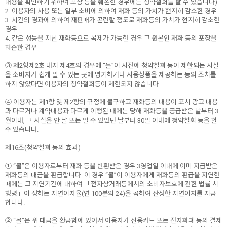
내용을 확인하기 위하여 포장 등을 훼손한 경우에는 청약철회를 할 수 있습니다)
2. 이용자의 사용 또는 일부 소비에 의하여 재화 등의 가치가 현저히 감소한 경우
3. 시간의 경과에 의하여 재판매가 곤란할 정도로 재화등의 가치가 현저히 감소한
경우
4. 같은 성능을 지닌 재화등으로 복제가 가능한 경우 그 원본인 재화 등의 포장을
훼손한 경우
③ 제2항제2호 내지 제4호의 경우에 “몰”이 사전에 청약철회 등이 제한되는 사실
을 소비자가 쉽게 알 수 있는 곳에 명기하거나 시용상품을 제공하는 등의 조치를
하지 않았다면 이용자의 청약철회등이 제한되지 않습니다.
④ 이용자는 제1항 및 제2항의 규정에 불구하고 재화등의 내용이 표시·광고 내용
과 다르거나 계약내용과 다르게 이행된 때에는 당해 재화등을 공급받은 날부터 3
월이내, 그 사실을 안 날 또는 알 수 있었던 날부터 30일 이내에 청약철회 등을 할
수 있습니다.
제16조(청약철회 등의 효과)
① “몰”은 이용자로부터 재화 등을 반환받은 경우 3영업일 이내에 이미 지급받은
재화등의 대금을 환급합니다. 이 경우 “몰”이 이용자에게 재화등의 환급을 지연한
때에는 그 지연기간에 대하여 「전자상거래등에서의 소비자보호에 관한 법률 시
행령」이 정하는 지연이자율(연 100분의 24)을 곱하여 산정한 지연이자를 지급
합니다.
② “몰”은 위 대금을 환급함에 있어서 이용자가 신용카드 또는 전자화폐 등의 결제