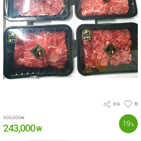
공유
찜
300,000
₩
19
%
243,000
₩