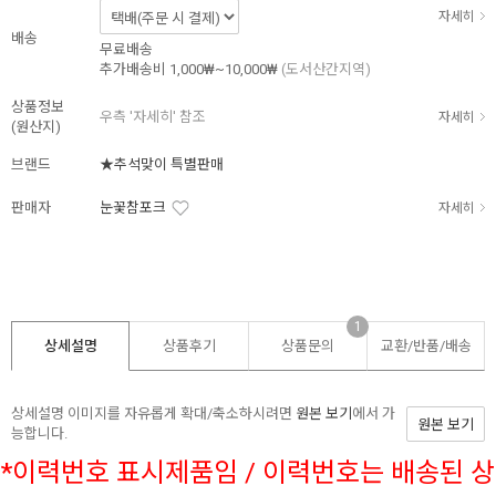
자세히
배송
무료배송
추가배송비
1,000₩~10,000₩
(도서산간지역)
상품정보
우측 '자세히' 참조
자세히
(원산지)
브랜드
★추석맞이 특별판매
판매자
눈꽃참포크
자세히
1
상세설명
상품후기
상품문의
교환/반품/
배송
상세설명 이미지를 자유롭게 확대/축소하시려면
원본 보기
에서 가
원본 보기
능합니다.
*이력번호 표시제품임 / 이력번호는 배송된 상