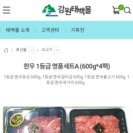
0
태백몰 소개
고객센터
기획전
축산물
쇠고기
한우 1등급 명품세트A (600g*4팩)
1등급 한우등심 600g, 1등급 한우갈비살 600g, 1등급 한우불고기 600g, 1
등급 한우국거리 600g